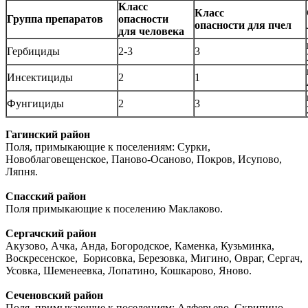
Класс
Класс
Группа препаратов
опасности
опасности для пчел
для человека
Гербициды
2-3
3
Инсектициды
2
1
Фунгициды
2
3
Гагинский район
Поля, примыкающие к поселениям: Сурки,
Новоблаговещенское, Паново-Осаново, Покров, Исупово,
Ляпня.
Спасский район
Поля примыкающие к поселению Маклаково.
Сергачский район
Акузово, Ачка, Анда, Богородское, Каменка, Кузьминка,
Воскресенское, Борисовка, Березовка, Мигино, Овраг, Сергач,
Усовка, Шеменеевка, Лопатино, Кошкарово, Яново.
Сеченовский район
Поля, примыкающие к поселениям: Алферьево, Скрипино,