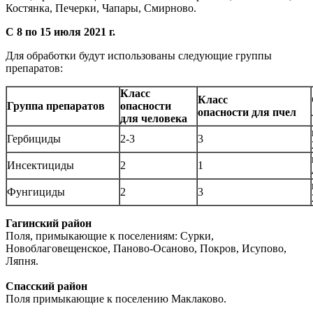
Костянка, Печерки, Чапары, Смирново.
С 8 по 15 июля 2021 г.
Для обработки будут использованы следующие группы
препаратов:
Класс
Класс
Группа препаратов
опасности
опасности для пчел
для человека
Гербициды
2-3
3
Инсектициды
2
1
Фунгициды
2
3
Гагинский район
Поля, примыкающие к поселениям: Сурки,
Новоблаговещенское, Паново-Осаново, Покров, Исупово,
Ляпня.
Спасский район
Поля примыкающие к поселению Маклаково.