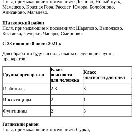
Поля, примыкающие к поселениям: Деяново, Новый путь,
Мамешево, Красная Гора, Рассвет, Юмора, Болобоново,
Алисаново, Мальцево.
Шатковский район
Поля, примыкающие к поселениям: Шарапово, Выползово,
Костянка, Печерки, Чапары, Смирново.
С 28 июня по 8 июля 2021 г.
Для обработки будут использованы следующие группы
препаратов:
Класс
Класс
Группа препаратов
опасности
опасности для пчел
для человека
Гербициды
2-3
3
Инсектициды
2
1
Фунгициды
2
3
Гагинский район
Поля, примыкающие к поселениям: Сурки,