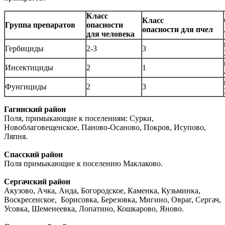
Класс
Класс
Группа препаратов
опасности
опасности для пчел
для человека
Гербициды
2-3
3
Инсектициды
2
1
Фунгициды
2
3
Гагинский район
Поля, примыкающие к поселениям: Сурки,
Новоблаговещенское, Паново-Осаново, Покров, Исупово,
Ляпня.
Спасский район
Поля примыкающие к поселению Маклаково.
Сергачский район
Акузово, Ачка, Анда, Богородское, Каменка, Кузьминка,
Воскресенское, Борисовка, Березовка, Мигино, Овраг, Сергач,
Усовка, Шеменеевка, Лопатино, Кошкарово, Яново.