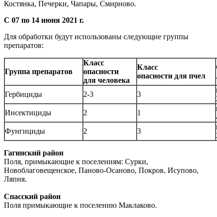
Костянка, Печерки, Чапары, Смирново.
С 07 по 14 июня 2021 г.
Для обработки будут использованы следующие группы
препаратов:
Класс
Класс
Группа препаратов
опасности
опасности для пчел
для человека
Гербициды
2-3
3
Инсектициды
2
1
Фунгициды
2
3
Гагинский район
Поля, примыкающие к поселениям: Сурки,
Новоблаговещенское, Паново-Осаново, Покров, Исупово,
Ляпня.
Спасский район
Поля примыкающие к поселению Маклаково.