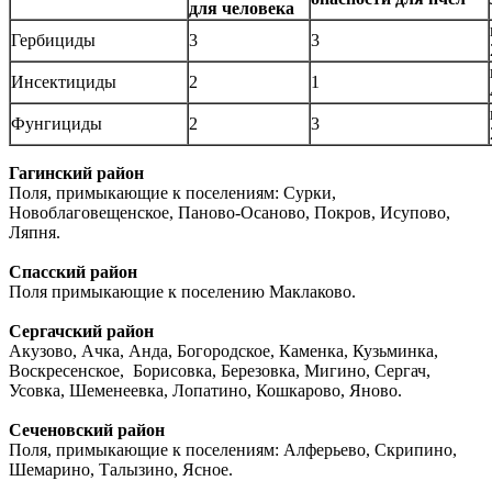
для человека
Гербициды
3
3
Инсектициды
2
1
Фунгициды
2
3
Гагинский район
Поля, примыкающие к поселениям: Сурки,
Новоблаговещенское, Паново-Осаново, Покров, Исупово,
Ляпня.
Спасский район
Поля примыкающие к поселению Маклаково.
Сергачский район
Акузово, Ачка, Анда, Богородское, Каменка, Кузьминка,
Воскресенское, Борисовка, Березовка, Мигино, Сергач,
Усовка, Шеменеевка, Лопатино, Кошкарово, Яново.
Сеченовский район
Поля, примыкающие к поселениям: Алферьево, Скрипино,
Шемарино, Талызино, Ясное.